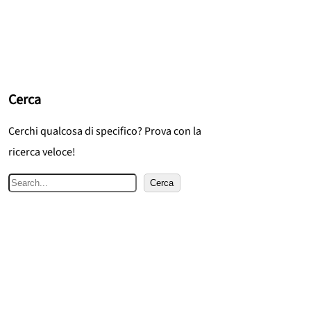
Cerca
Cerchi qualcosa di specifico? Prova con la
ricerca veloce!
C
Cerca
e
r
c
a