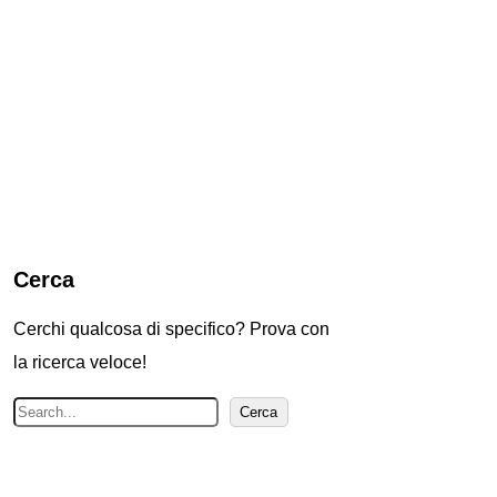
Cerca
Cerchi qualcosa di specifico? Prova con
la ricerca veloce!
C
Cerca
e
r