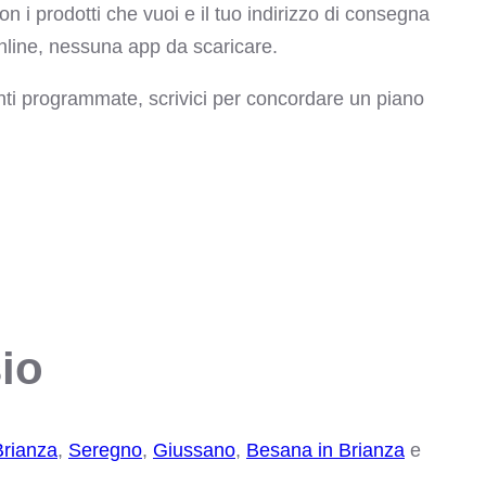
on i prodotti che vuoi e il tuo indirizzo di consegna
nline, nessuna app da scaricare.
enti programmate, scrivici per concordare un piano
io
Brianza
,
Seregno
,
Giussano
,
Besana in Brianza
e