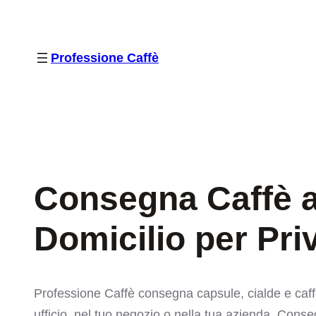
Vai
al
contenuto
Professione Caffè
Consegna Caffè a
Domicilio per Pri
Professione Caffè consegna capsule, cialde e caff
ufficio, nel tuo negozio o nella tua azienda. Con