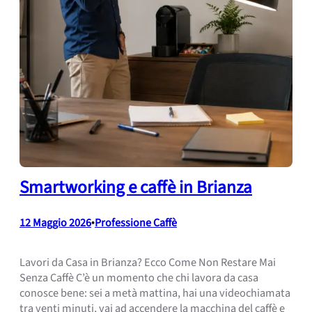
Smartworking e caffè in Brianza
12 Maggio 2026
•
Professione Caffè
Lavori da Casa in Brianza? Ecco Come Non Restare Mai
Senza Caffè C’è un momento che chi lavora da casa
conosce bene: sei a metà mattina, hai una videochiamata
tra venti minuti, vai ad accendere la macchina del caffè e