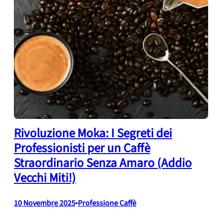
Rivoluzione Moka: I Segreti dei
Professionisti per un Caffè
Straordinario Senza Amaro (Addio
Vecchi Miti!)
10 Novembre 2025
•
Professione Caffè